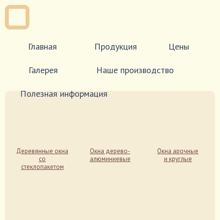
Главная
Продукция
Цены
Фурнитура
Галерея
Наше производство
Краска
Полезная информация
Контакты
Элитные окна
Статьи
Теплые окна
Словарь терминов
Деревянные окна
Окна дерево-
Окна арочные
Нормативные документы
со
алюминиевые
и круглые
стеклопакетом
Вопрос-ответ