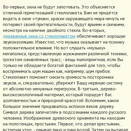
Во-первых, окна не будут запотевать. Это объясняется
отличной герметизацией стеклопакета. Вам не придётся
видеть в окне «туман», краски окружающего мира ничуть не
потеряют своей притягательности, будут яркими и свежими,
несмотря на наличие двойного стекла. Во-вторых,
деревянные окна со стеклопакетом
обеспечивают хорошую
звукоизоляцию. Известно, что музыка оказывает на психику
положительное влияние. Но вот слушать «музыку»
мегаполиса, представленную жужжанием различной техники,
грохотом оживлённых трасс, - вещь малоприятная, если Вы
только не обладаете богатой фантазией для того, чтобы
воспринимать шум машин как, например, шум прибоя.
Стеклопакет поможет снизить громкость посторонних
звуков, и, следовательно, убережёт Вашу нервную систему
от абсолютно ненужных перегрузок. В-третьих, дерево-
высокоэкологичный материал, который порадует Вас
долговечностью и природной красотой. Вспомним, какое
большое значение придавалось испокон веков дереву.
Символ дерева запечатлён в подсознании каждого русского
человека. Изображение древесного орнамента мы находим
на полотенцах, простынях. Первое, что делал крестьянин,
встречая утро, - омывал лицо и руки водой. Затем он вытирал