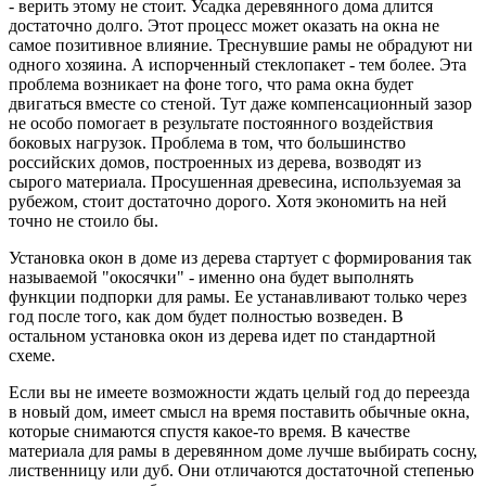
- верить этому не стоит. Усадка деревянного дома длится
достаточно долго. Этот процесс может оказать на окна не
самое позитивное влияние. Треснувшие рамы не обрадуют ни
одного хозяина. А испорченный стеклопакет - тем более. Эта
проблема возникает на фоне того, что рама окна будет
двигаться вместе со стеной. Тут даже компенсационный зазор
не особо помогает в результате постоянного воздействия
боковых нагрузок. Проблема в том, что большинство
российских домов, построенных из дерева, возводят из
сырого материала. Просушенная древесина, используемая за
рубежом, стоит достаточно дорого. Хотя экономить на ней
точно не стоило бы.
Установка окон в доме из дерева стартует с формирования так
называемой "окосячки" - именно она будет выполнять
функции подпорки для рамы. Ее устанавливают только через
год после того, как дом будет полностью возведен. В
остальном установка окон из дерева идет по стандартной
схеме.
Если вы не имеете возможности ждать целый год до переезда
в новый дом, имеет смысл на время поставить обычные окна,
которые снимаются спустя какое-то время. В качестве
материала для рамы в деревянном доме лучше выбирать сосну,
лиственницу или дуб. Они отличаются достаточной степенью